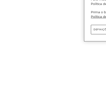
Política d
Prima o b
Política d
DEFINIÇ