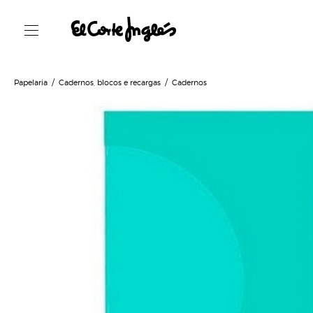
Papelaria
Cadernos, blocos e recargas
Cadernos