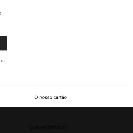
s
da
O nosso cartão
Presiona Enter para expandir
Lojas e Serviços