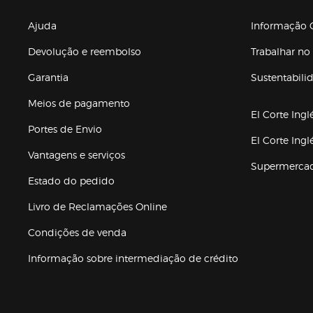
Enlaces de gr
Ajuda
Informação C
Devolução e reembolso
Trabalhar no 
Garantia
Sustentabili
(abre en nuev
Meios de pagamento
El Corte Ingl
Portes de Envio
El Corte Ing
Vantagens e serviços
Supermerca
Estado do pedido
Livro de Reclamações Online
Condições de venda
(abre en nueva 
Informação sobre intermediação de crédito
Enlaces de ajuda e atenção ao cliente