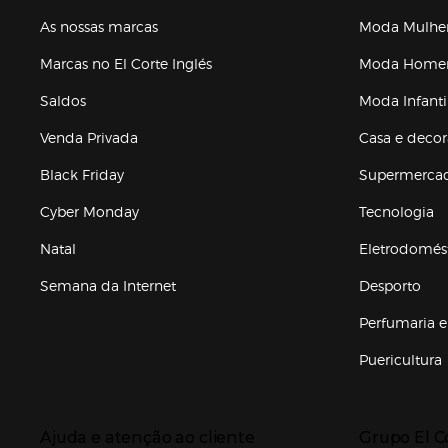
As nossas marcas
Moda Mulhe
Marcas no El Corte Inglés
Moda Hom
Saldos
Moda Infanti
Venda Privada
Casa e deco
Black Friday
Supermerca
Cyber Monday
Tecnologia
Natal
Eletrodomés
Semana da Internet
Desporto
Enlaces de marcas e promoções
Perfumaria e
Puericultura
Enlaces de to
Presiona Enter para expandir
Presiona Ente
Ajuda e atenção ao cliente
Grupo El C