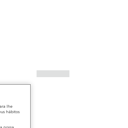
ara lhe
eus hábitos
 a nossa