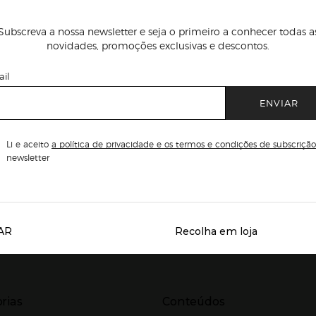
Subscreva a nossa newsletter e seja o primeiro a conhecer todas a
novidades, promoções exclusivas e descontos.
il
ENVIAR
Li e aceito
a política de privacidade e os termos e condições de subscrição
newsletter
AR
Recolha em loja
Servicios destacados
r para expandir
Presiona Enter para expandir
rias
Conteúdos