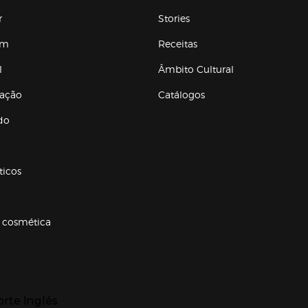
r
Stories
em
Receitas
l
Âmbito Cultural
ração
Catálogos
Enlaces de conteúdos
do
ticos
 cosmética
p categorias
r para expandir
orte Inglés