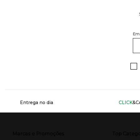
Ema
Información del sitio web y servicios
Entrega no dia
CLICK
&C
Presiona Enter para expandir
Presiona Ente
Marcas e Promoções
Top Catego