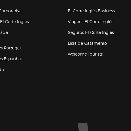
upo el corte inglés
orporativa
El Corte Inglés Business
(abre en nueva ventana)
(abre en
El Corte Inglés
Viagens El Corte Inglés
(abre en
dade
Seguros El Corte Inglés
a ventana)
Lista de Casamento
és Portugal
Welcome Tourists
(abre en nueva ventana)
lés Espanha
do
ventana)
Marca El Corte Inglés