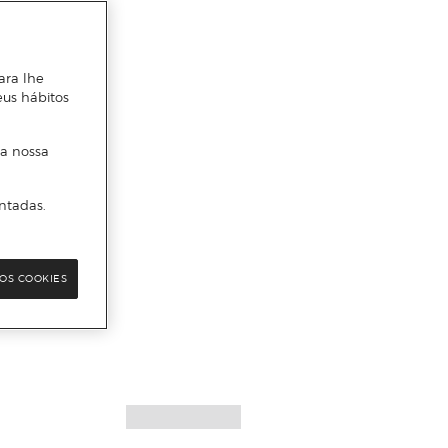
ara lhe
eus hábitos
 a nossa
ntadas.
OS COOKIES