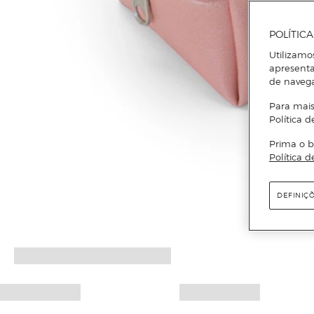
POLÍTIC
Utilizamo
apresenta
de naveg
Para mais
Política d
Prima o b
Política d
DEFINIÇ