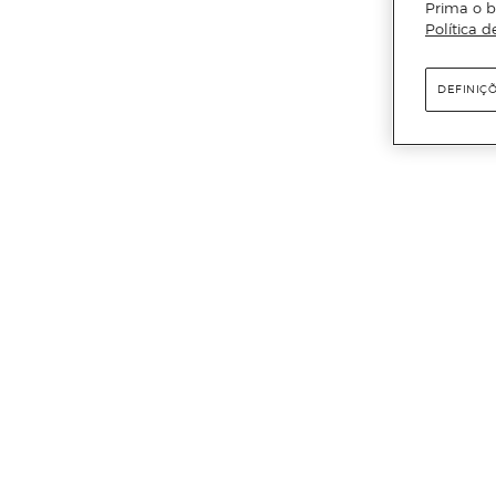
Prima o b
Política d
DEFINIÇ