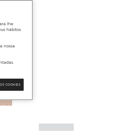
ara lhe
eus hábitos
 a nossa
ntadas.
OS COOKIES