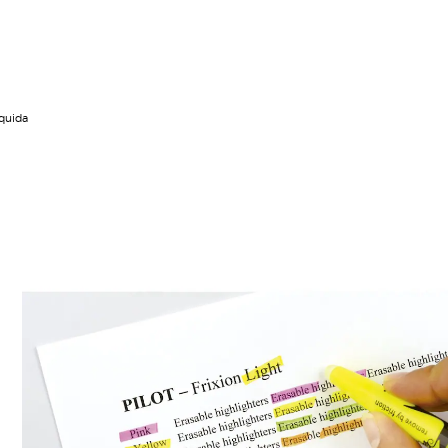
íquida