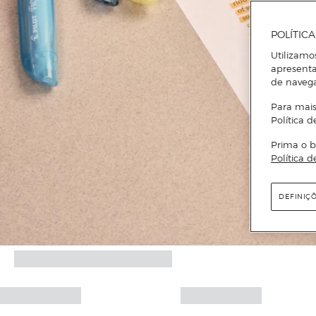
POLÍTIC
Utilizamo
apresenta
de naveg
Para mais
Política d
Prima o b
Política d
DEFINIÇ