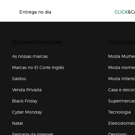
Información del sitio web y servicios
Entrega no dia
CLICK
&C
Presiona Enter para expandir
Presiona Ente
Marcas e Promoções
Top Catego
As nossas marcas
Moda Mulhe
Marcas no El Corte Inglés
Moda Hom
Saldos
Moda Infanti
Venda Privada
Casa e deco
Black Friday
Supermerca
Cyber Monday
Tecnologia
Natal
Eletrodomés
Semana da Internet
Desporto