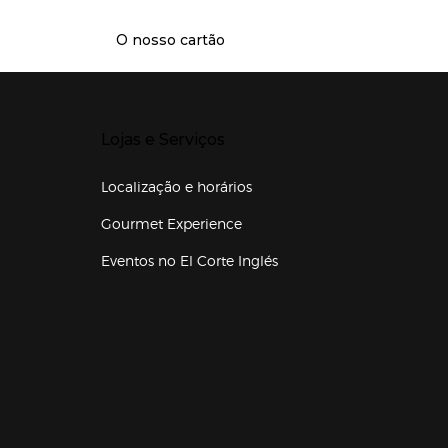
O nosso cartão
Presiona Enter para expandir
Lojas e Serviços
Localização e horários
Gourmet Experience
Eventos no El Corte Inglés
Enlaces de lojas e serviços