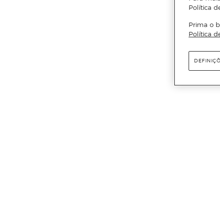
Política d
Prima o b
Política d
DEFINIÇ