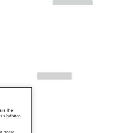
ara lhe
eus hábitos
 a nossa