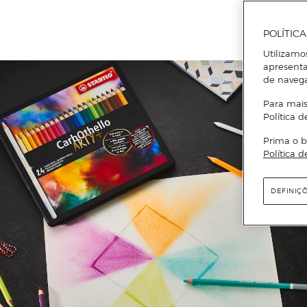
POLÍTIC
Utilizamo
apresenta
de naveg
Para mais
Política d
Prima o b
Política d
DEFINIÇ