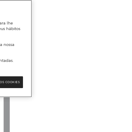
ara lhe
eus hábitos
 a nossa
ntadas.
OS COOKIES