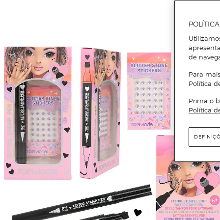
POLÍTIC
Utilizamo
apresenta
de naveg
Para mais
Política d
Prima o b
Política d
DEFINIÇ