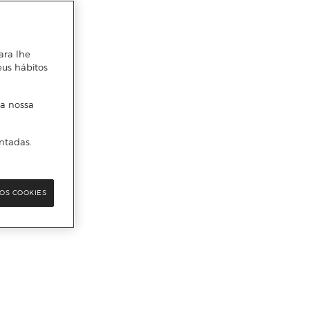
ara lhe
eus hábitos
 a nossa
ntadas.
OS COOKIES