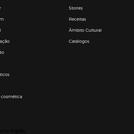
r
Stories
em
Receitas
l
Âmbito Cultural
ração
Catálogos
Enlaces de conteúdos
do
ticos
 cosmética
p categorias
r para expandir
orte Inglés