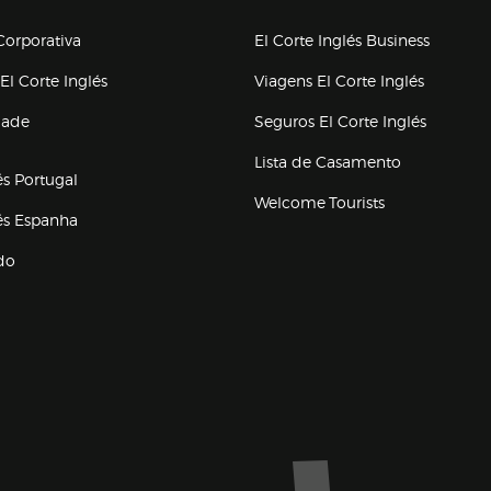
upo el corte inglés
orporativa
El Corte Inglés Business
(abre en nueva ventana)
(abre en
El Corte Inglés
Viagens El Corte Inglés
(abre en
dade
Seguros El Corte Inglés
a ventana)
Lista de Casamento
és Portugal
Welcome Tourists
(abre en nueva ventana)
lés Espanha
do
ventana)
Marca El Corte Inglés