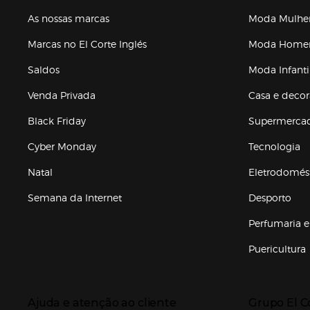
As nossas marcas
Moda Mulhe
Marcas no El Corte Inglés
Moda Hom
Saldos
Moda Infanti
Venda Privada
Casa e deco
Black Friday
Supermerca
Cyber Monday
Tecnologia
Natal
Eletrodomés
Semana da Internet
Desporto
Enlaces de marcas e promoções
Perfumaria e
Puericultura
Enlaces de to
Presiona Enter para expandir
Presiona Ente
Ajuda e atenção ao cliente
Grupo El C