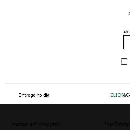
Ema
Información del sitio web y servicios
Entrega no dia
CLICK
&C
Presiona Enter para expandir
Presiona Ente
Marcas e Promoções
Top Catego