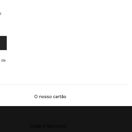
s
da
O nosso cartão
Presiona Enter para expandir
Lojas e Serviços