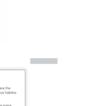
ara lhe
eus hábitos
 a nossa