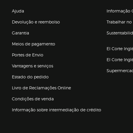
Enlaces de gr
Ajuda
Informação C
Devolução e reembolso
Trabalhar no 
Garantia
Sustentabili
(abre en nuev
Meios de pagamento
El Corte Ingl
Portes de Envio
El Corte Ing
Vantagens e serviços
Supermerca
Estado do pedido
Livro de Reclamações Online
Condições de venda
(abre en nueva 
Informação sobre intermediação de crédito
Enlaces de ajuda e atenção ao cliente