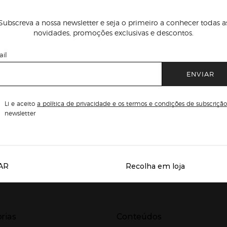
Subscreva a nossa newsletter e seja o primeiro a conhecer todas a
novidades, promoções exclusivas e descontos.
il
ENVIAR
Li e aceito
a política de privacidade e os termos e condições de subscrição
newsletter
AR
Recolha em loja
Servicios destacados
r para expandir
Presiona Enter para expandir
rias
Conteúdos