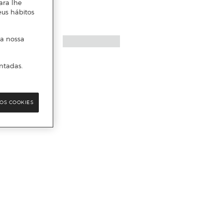
ara lhe
eus hábitos
 a nossa
ntadas.
OS COOKIES