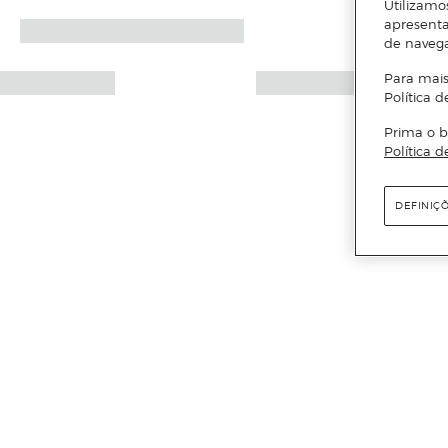
Utilizamo
apresenta
de naveg
Para mais
Política d
Prima o b
Política d
DEFINIÇ