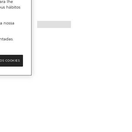
ara lhe
eus hábitos
 a nossa
ntadas.
OS COOKIES