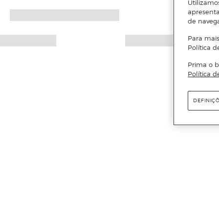
Utilizamo
apresenta
de naveg
Para mais
Política d
Prima o b
Política d
DEFINIÇ