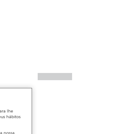
ara lhe
eus hábitos
 a nossa