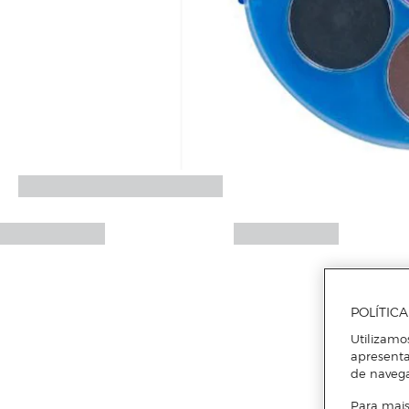
POLÍTIC
Utilizamo
apresenta
de naveg
Para mais