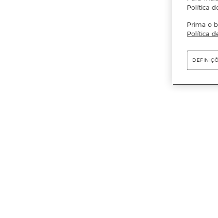
Política d
Prima o b
Política d
DEFINIÇ