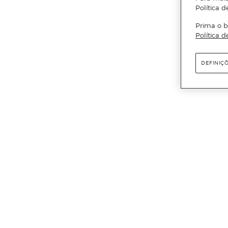
Política d
Prima o b
Política d
DEFINIÇ