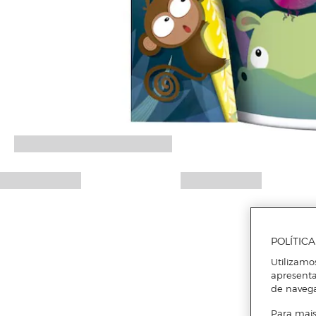
POLÍTIC
Utilizamo
apresenta
de naveg
Para mais