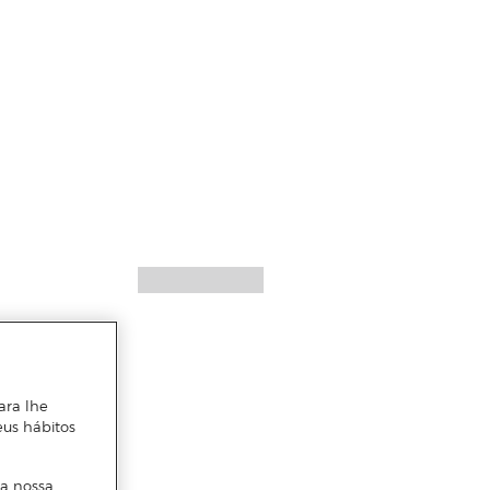
ara lhe
eus hábitos
 a nossa