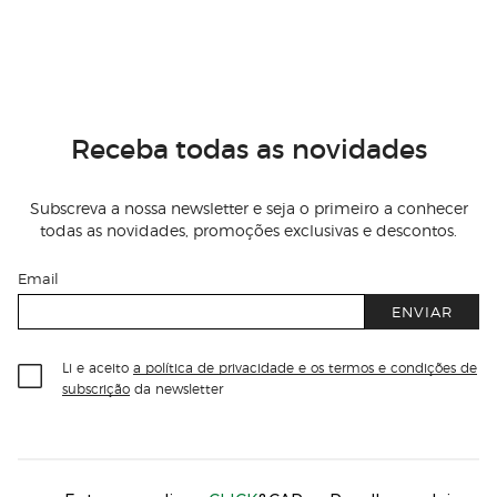
Receba todas as novidades
Subscreva a nossa newsletter e seja o primeiro a conhecer
todas as novidades, promoções exclusivas e descontos.
Email
ENVIAR
Li e aceito
a política de privacidade e os termos e condições de
subscrição
da newsletter
Información del sitio web y servicios
Servicios destacados