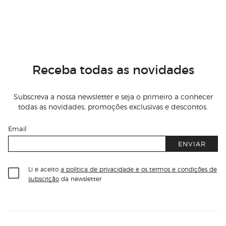
Receba todas as novidades
Subscreva a nossa newsletter e seja o primeiro a conhecer
todas as novidades, promoções exclusivas e descontos.
Email
ENVIAR
Li e aceito
a política de privacidade e os termos e condições de
subscrição
da newsletter
Información del sitio web y servicios
Servicios destacados