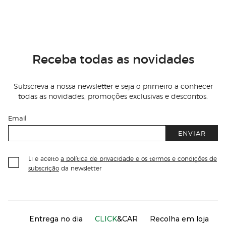
Receba todas as novidades
Subscreva a nossa newsletter e seja o primeiro a conhecer
todas as novidades, promoções exclusivas e descontos.
Email
ENVIAR
Li e aceito
a política de privacidade e os termos e condições de
subscrição
da newsletter
Información del sitio web y servicios
Servicios destacados
Entrega no dia
CLICK
&CAR
Recolha em loja