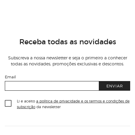
Receba todas as novidades
Subscreva a nossa newsletter e seja o primeiro a conhecer
todas as novidades, promoções exclusivas e descontos.
Email
ENVIAR
Li e aceito
a política de privacidade e os termos e condições de
subscrição
da newsletter
Información del sitio web y servicios
Servicios destacados