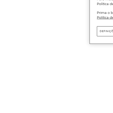
Política d
Prima o b
Política d
DEFINIÇ