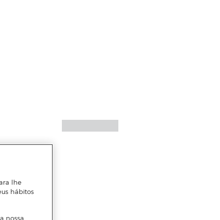
ara lhe
eus hábitos
 a nossa