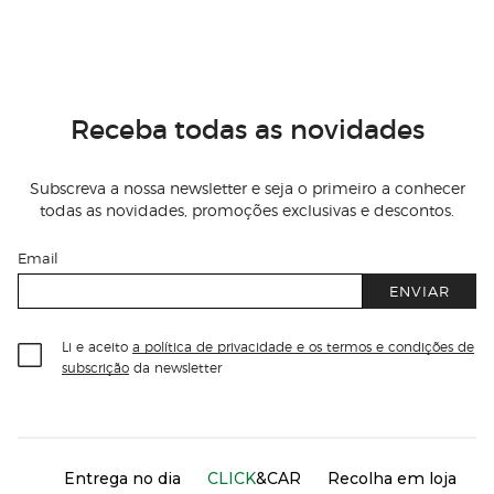
Receba todas as novidades
Subscreva a nossa newsletter e seja o primeiro a conhecer
todas as novidades, promoções exclusivas e descontos.
Email
ENVIAR
Li e aceito
a política de privacidade e os termos e condições de
subscrição
da newsletter
Información del sitio web y servicios
Servicios destacados
Entrega no dia
CLICK
&CAR
Recolha em loja