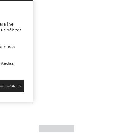
ara lhe
eus hábitos
 a nossa
ntadas.
OS COOKIES