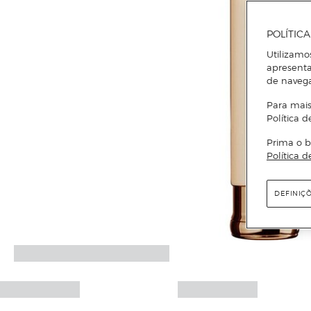
POLÍTIC
Utilizamo
apresenta
de naveg
Para mais
Política d
Prima o b
Política d
DEFINIÇ