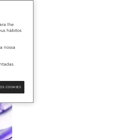
ara lhe
eus hábitos
 a nossa
ntadas.
OS COOKIES