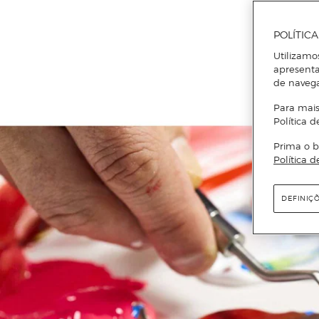
POLÍTIC
Utilizamo
apresenta
de naveg
Para mais
Política d
Prima o b
Política d
DEFINIÇ