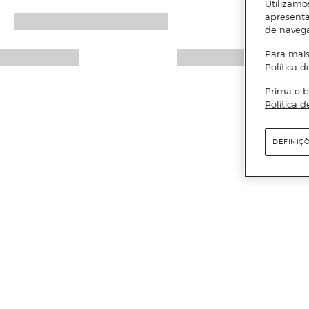
Utilizamo
apresenta
de naveg
Para mais
Política d
Prima o b
Política d
DEFINIÇ