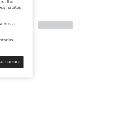
ara lhe
eus hábitos
 a nossa
ntadas.
OS COOKIES