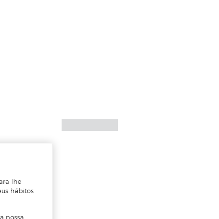
ara lhe
eus hábitos
 a nossa