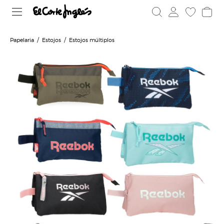
Papelaria
Estojos
Estojos múltiplos