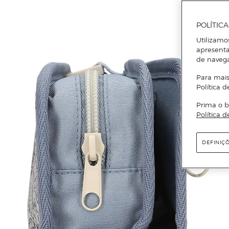
POLÍTIC
Utilizamo
apresenta
de naveg
Para mais
Política d
Prima o b
Política d
DEFINIÇ