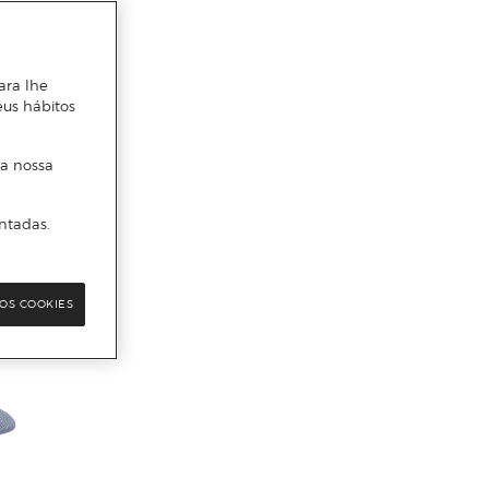
ara lhe
eus hábitos
 a nossa
ntadas.
OS COOKIES