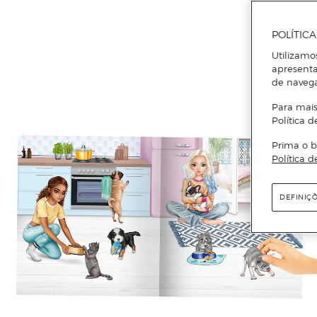
POLÍTIC
Utilizamo
apresenta
de naveg
Para mais
Política d
Prima o b
Política d
DEFINIÇ