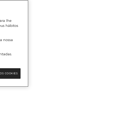
ara lhe
eus hábitos
 a nossa
ntadas.
OS COOKIES