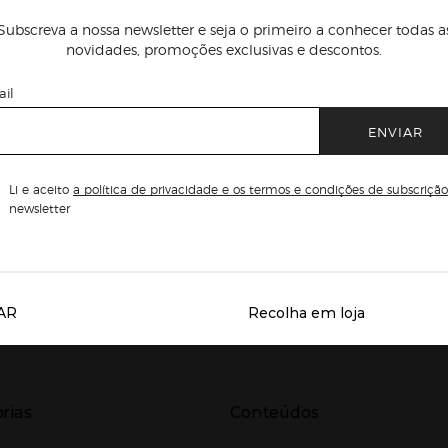
Subscreva a nossa newsletter e seja o primeiro a conhecer todas a
novidades, promoções exclusivas e descontos.
il
ENVIAR
Li e aceito
a política de privacidade e os termos e condições de subscrição
newsletter
AR
Recolha em loja
Servicios destacados
r para expandir
Presiona Enter para expandir
rias
Conteúdos