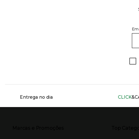
Ema
Información del sitio web y servicios
Entrega no dia
CLICK
&C
Presiona Enter para expandir
Presiona Ente
Marcas e Promoções
Top Catego