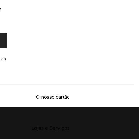
s
da
O nosso cartão
Presiona Enter para expandir
Lojas e Serviços