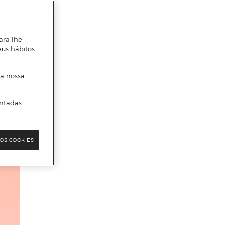
ara lhe
eus hábitos
 a nossa
ntadas.
OS COOKIES