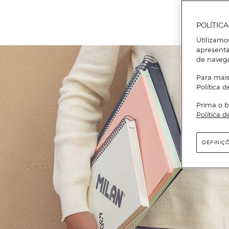
POLÍTIC
Utilizamo
apresenta
de naveg
Para mais
Política d
Prima o b
Política d
DEFINIÇ