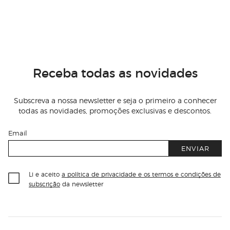
Receba todas as novidades
Subscreva a nossa newsletter e seja o primeiro a conhecer
todas as novidades, promoções exclusivas e descontos.
Email
ENVIAR
Li e aceito
a política de privacidade e os termos e condições de
subscrição
da newsletter
Información del sitio web y servicios
Servicios destacados