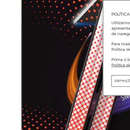
POLÍTIC
Utilizamo
apresenta
de naveg
Para mais
Política d
Prima o b
Política d
DEFINIÇ