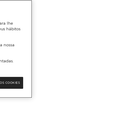
ara lhe
eus hábitos
 a nossa
ntadas.
OS COOKIES