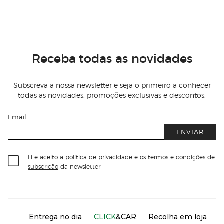
Receba todas as novidades
Subscreva a nossa newsletter e seja o primeiro a conhecer
todas as novidades, promoções exclusivas e descontos.
Email
ENVIAR
Li e aceito
a política de privacidade e os termos e condições de
subscrição
da newsletter
Información del sitio web y servicios
Servicios destacados
Entrega no dia
CLICK
&CAR
Recolha em loja