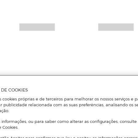
A DE COOKIES
s cookies próprias e de terceiros para melhorar os nossos serviços e p
r publicidade relacionada com as suas preferências, analisando os s
ação.
 informações, ou para saber como alterar as configurações, consulte
e Cookies.
otão Aceitar para confirmar que leu e aceitou as informações aprese