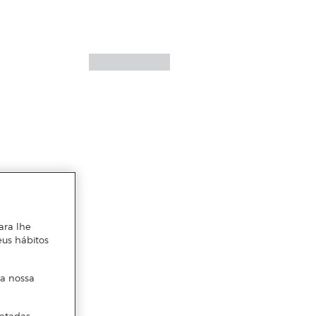
ara lhe
eus hábitos
 a nossa
ntadas.