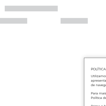
POLÍTIC
Utilizamo
apresenta
de naveg
Para mais
Política d
Prima o b