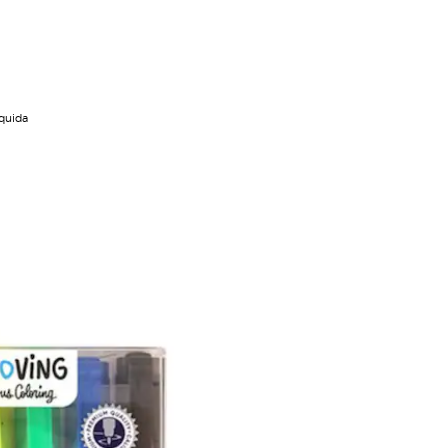
íquida