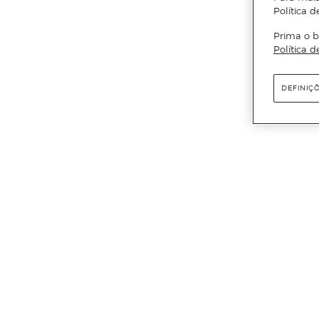
Política d
Prima o b
Política d
DEFINIÇ