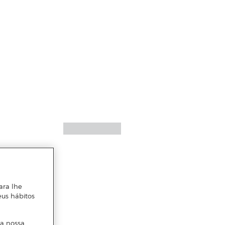
ara lhe
eus hábitos
 a nossa