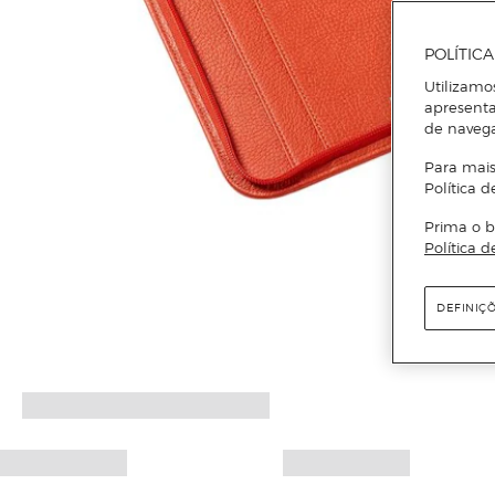
POLÍTIC
Utilizamo
apresenta
de naveg
Para mais
Política d
Prima o b
Política d
DEFINIÇ