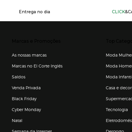
Información del sitio web y servicios
Entrega no dia
CLICK
&C
Presiona Enter para expandir
Presiona Ente
Marcas e Promoções
Top Catego
As nossas marcas
Moda Mulhe
Marcas no El Corte Inglés
Moda Hom
Saldos
Moda Infanti
Venda Privada
Casa e deco
Black Friday
Supermerca
Cyber Monday
Tecnologia
Natal
Eletrodomés
Semana da Internet
Desporto