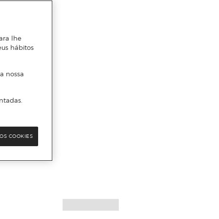
ara lhe
eus hábitos
 a nossa
ntadas.
OS COOKIES