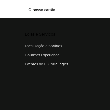
O nosso cartão
Presiona Enter para expandir
Lojas e Serviços
Localização e horários
Gourmet Experience
Eventos no El Corte Inglés
Enlaces de lojas e serviços