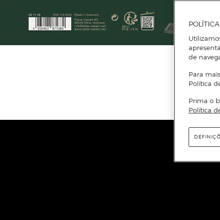
POLÍTIC
Utilizamo
apresenta
de naveg
Para mais
Política d
Prima o b
Política d
DEFINIÇ