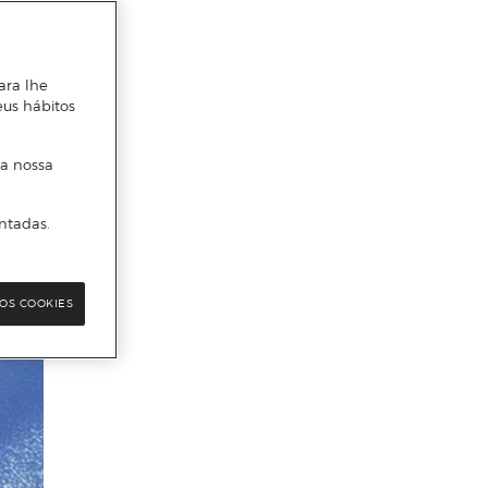
ara lhe
eus hábitos
 a nossa
ntadas.
OS COOKIES