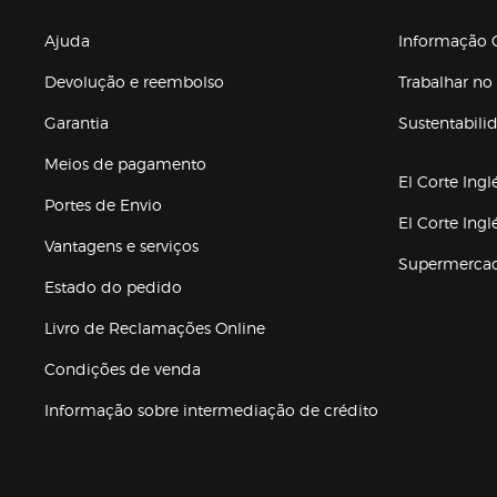
Enlaces de gr
Ajuda
Informação C
Devolução e reembolso
Trabalhar no 
Garantia
Sustentabili
(abre en nuev
Meios de pagamento
El Corte Ingl
Portes de Envio
El Corte Ing
Vantagens e serviços
Supermerca
Estado do pedido
Livro de Reclamações Online
Condições de venda
(abre en nueva 
Informação sobre intermediação de crédito
Enlaces de ajuda e atenção ao cliente