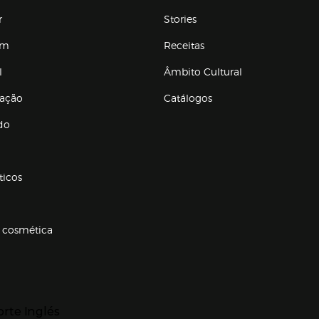
r
Stories
em
Receitas
l
Âmbito Cultural
ração
Catálogos
Enlaces de conteúdos
do
ticos
 cosmética
p categorias
r para expandir
orte Inglés