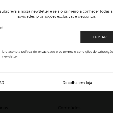
Subscreva a nossa newsletter e seja o primeiro a conhecer todas a
novidades, promoções exclusivas e descontos.
il
ENVIAR
Li e aceito
a política de privacidade e os termos e condições de subscrição
newsletter
AR
Recolha em loja
Servicios destacados
r para expandir
Presiona Enter para expandir
rias
Conteúdos