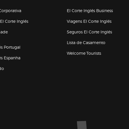
upo el corte inglés
orporativa
El Corte Inglés Business
(abre en nueva ventana)
(abre en
El Corte Inglés
Viagens El Corte Inglés
(abre en
dade
Seguros El Corte Inglés
a ventana)
Lista de Casamento
és Portugal
Welcome Tourists
(abre en nueva ventana)
lés Espanha
do
ventana)
Marca El Corte Inglés