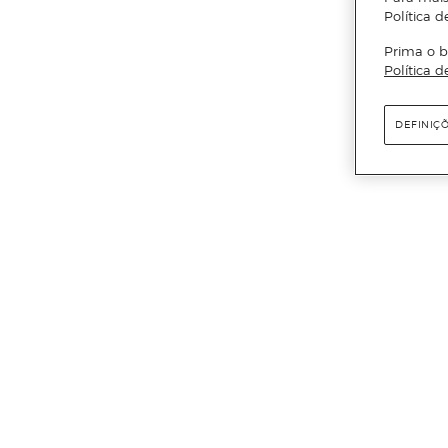
Política d
Prima o b
Política d
DEFINIÇ