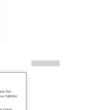
ara lhe
eus hábitos
 a nossa