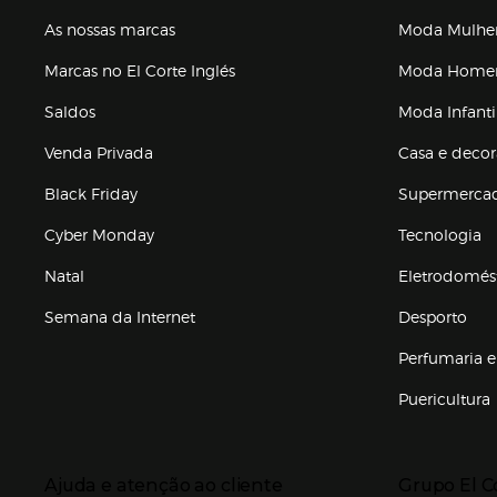
As nossas marcas
Moda Mulhe
Marcas no El Corte Inglés
Moda Hom
Saldos
Moda Infanti
Venda Privada
Casa e deco
Black Friday
Supermerca
Cyber Monday
Tecnologia
Natal
Eletrodomés
Semana da Internet
Desporto
Enlaces de marcas e promoções
Perfumaria e
Puericultura
Enlaces de to
Presiona Enter para expandir
Presiona Ente
Ajuda e atenção ao cliente
Grupo El C