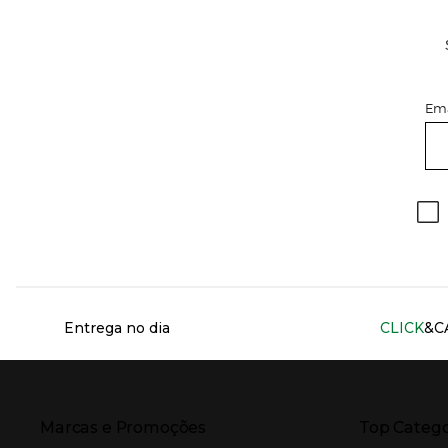
Ema
Información del sitio web y servicios
Entrega no dia
CLICK
&C
Presiona Enter para expandir
Presiona Ente
Marcas e Promoções
Top Catego