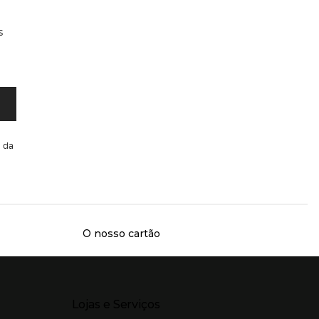
s
da
O nosso cartão
Presiona Enter para expandir
Lojas e Serviços