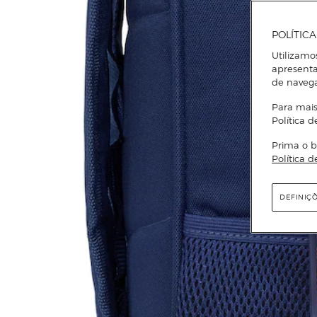
POLÍTIC
Utilizamo
apresenta
de naveg
Para mais
Política d
Prima o b
Política d
DEFINIÇ