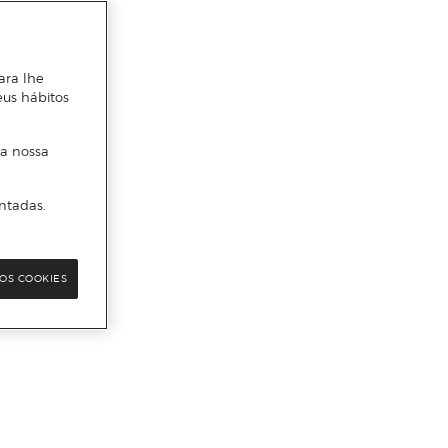
ara lhe
eus hábitos
 a nossa
ntadas.
OS COOKIES