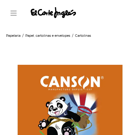
Papelaria
Papel, cartolinas e envelopes
Cartolinas