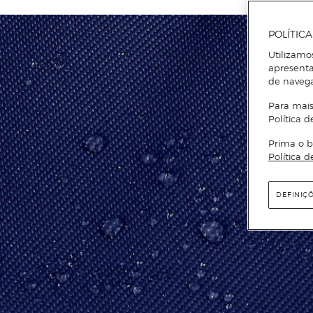
POLÍTIC
Utilizamo
apresenta
de naveg
Para mais
Política d
Prima o b
Política d
DEFINIÇ