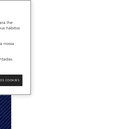
ara lhe
eus hábitos
 a nossa
ntadas.
OS COOKIES