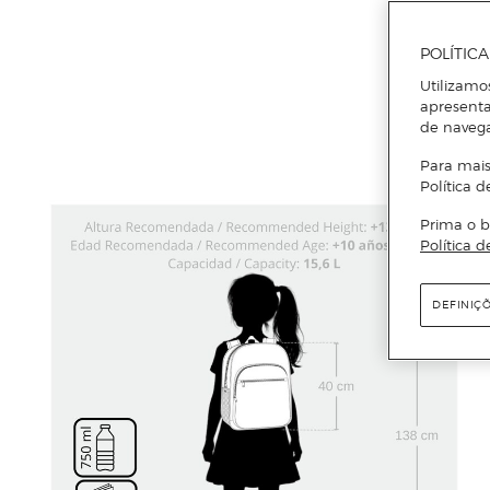
POLÍTIC
Utilizamo
apresenta
de naveg
Para mais
Política d
Prima o b
Política d
DEFINIÇ