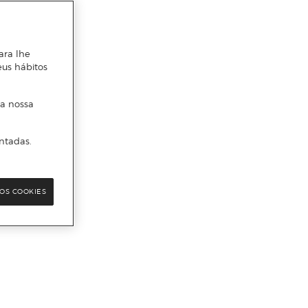
ara lhe
eus hábitos
 a nossa
ntadas.
OS COOKIES