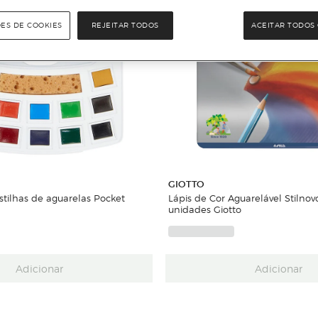
ÕES DE COOKIES
REJEITAR TODOS
ACEITAR TODOS 
GIOTTO
stilhas de aguarelas Pocket
Lápis de Cor Aguarelável Stilnov
unidades Giotto
Adicionar
Adicionar