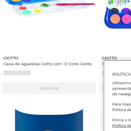
GIOTTO
GIOTTO
Caixa de Aguarelas Giotto com 12 Cores Giotto
Caixa de Aguar
POLÍTIC
Utilizamo
Adicionar
apresenta
de naveg
Para mais
Política d
Prima o b
Política d