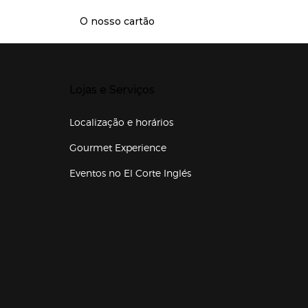
O nosso cartão
Presiona Enter para expandir
Lojas e Serviços
Localização e horários
Gourmet Experience
Eventos no El Corte Inglés
Enlaces de lojas e serviços