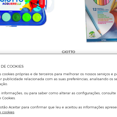
GIOTTO
elas com 24 cores Giotto
Lápis de Cor Aguarelável Stilnov
Giotto Caixa 12 unidades
A DE COOKIES
s cookies próprias e de terceiros para melhorar os nossos serviços e p
Adicionar
Adicionar
r publicidade relacionada com as suas preferências, analisando os s
ação.
 informações, ou para saber como alterar as configurações, consulte
e Cookies.
otão Aceitar para confirmar que leu e aceitou as informações aprese
e cookies