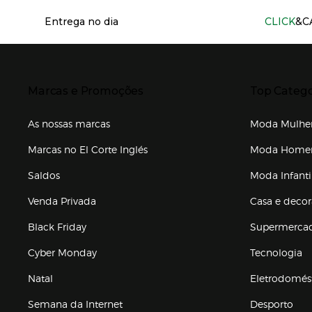
Información del sitio web y servicios
Entrega no dia
CLICK
&C
Presiona Enter para expandir
Presiona Ente
Marcas e Promoções
Top Catego
As nossas marcas
Moda Mulhe
Marcas no El Corte Inglés
Moda Hom
Saldos
Moda Infanti
Venda Privada
Casa e deco
Black Friday
Supermerca
Cyber Monday
Tecnologia
Natal
Eletrodomés
Semana da Internet
Desporto