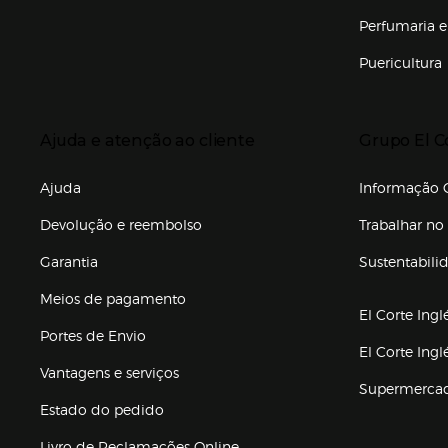
Enlaces de marcas e promoções
Perfumaria e
Puericultura
Enlaces de to
Presiona Enter para expandir
Presiona Ente
Ajuda e atenção ao cliente
Grupo El C
Enlaces de gr
Ajuda
Informação C
Devolução e reembolso
Trabalhar no 
Garantia
Sustentabili
(abre en nuev
Meios de pagamento
El Corte Ingl
Portes de Envio
El Corte Ing
Vantagens e serviços
Supermerca
Estado do pedido
Livro de Reclamações Online