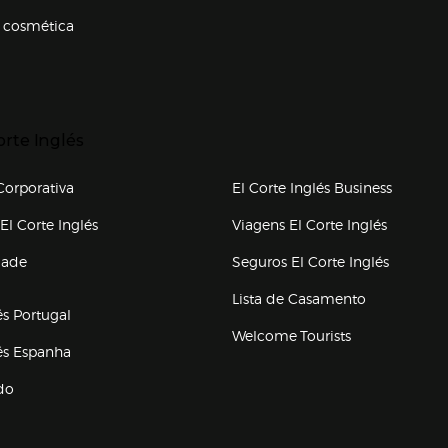
 cosmética
p categorias
r para expandir
orte Inglés
upo el corte inglés
orporativa
El Corte Inglés Business
(abre en nueva ventana)
(abre en
El Corte Inglés
Viagens El Corte Inglés
(abre en
dade
Seguros El Corte Inglés
a ventana)
Lista de Casamento
és Portugal
Welcome Tourists
(abre en nueva ventana)
lés Espanha
do