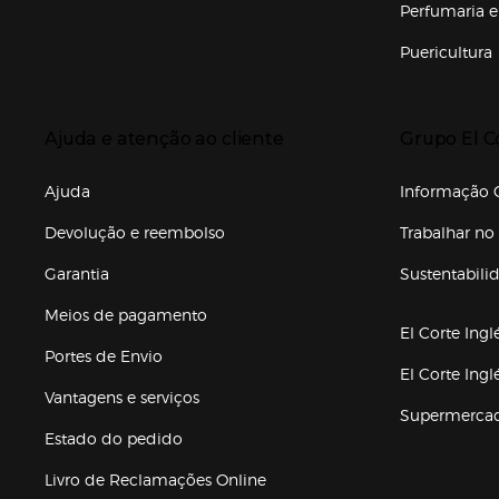
Perfumaria e
Puericultura
Enlaces de to
Presiona Enter para expandir
Presiona Ente
Ajuda e atenção ao cliente
Grupo El C
Enlaces de gr
Ajuda
Informação C
Devolução e reembolso
Trabalhar no 
Garantia
Sustentabili
(abre en nuev
Meios de pagamento
El Corte Ingl
Portes de Envio
El Corte Ing
Vantagens e serviços
Supermerca
Estado do pedido
Livro de Reclamações Online