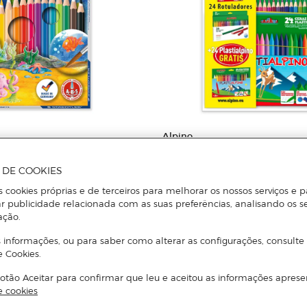
Alpino
 Staedtler Noris Club 144 10
Pack de 24 Lápis + 24 Canetas de
Plastialpino Alpino
A DE COOKIES
s cookies próprias e de terceiros para melhorar os nossos serviços e p
r publicidade relacionada com as suas preferências, analisando os s
Adicionar
Adicionar
ação.
 informações, ou para saber como alterar as configurações, consulte
e Cookies.
otão Aceitar para confirmar que leu e aceitou as informações aprese
e cookies