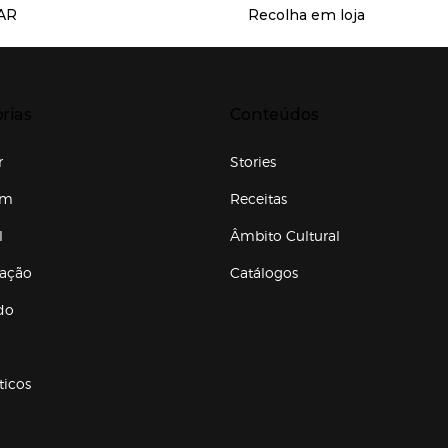
AR
Recolha em loja
Servicios destacados
r para expandir
Presiona Enter para expandir
rias
Conteúdos
r
Stories
em
Receitas
l
Âmbito Cultural
ração
Catálogos
Enlaces de conteúdos
do
ticos