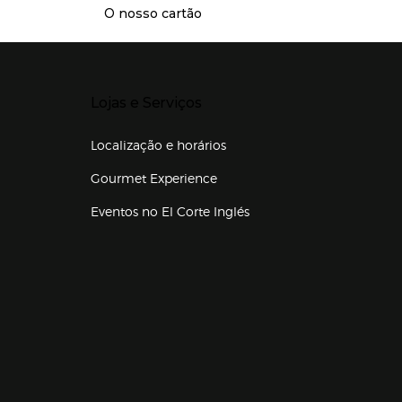
O nosso cartão
Presiona Enter para expandir
Lojas e Serviços
Localização e horários
Gourmet Experience
Eventos no El Corte Inglés
Enlaces de lojas e serviços