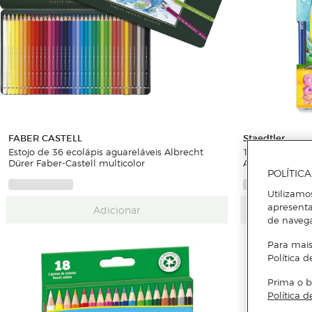
FABER CASTELL
Staedtler
Estojo de 36 ecolápis aguareláveis Albrecht
12 Lápis de Cor
Dürer Faber-Castell multicolor
Aguareláveis
POLÍTIC
Utilizamo
apresenta
Adicionar
de naveg
Para mais
Política d
Prima o b
Política d