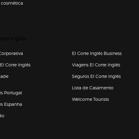
 cosmética
p categorias
r para expandir
orte Inglés
upo el corte inglés
orporativa
El Corte Inglés Business
(abre en nueva ventana)
(abre en
El Corte Inglés
Viagens El Corte Inglés
(abre en
dade
Seguros El Corte Inglés
a ventana)
Lista de Casamento
és Portugal
Welcome Tourists
(abre en nueva ventana)
lés Espanha
do