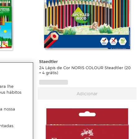
Staedtler
 Feltro + 24
24 Lápis de Cor NORIS COLOUR Steadtler (20
+ 4 grátis)
ara lhe
eus hábitos
Adicionar
 a nossa
ntadas.