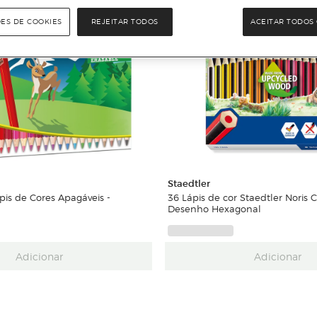
ÕES DE COOKIES
REJEITAR TODOS
ACEITAR TODOS 
Staedtler
pis de Cores Apagáveis -
36 Lápis de cor Staedtler Noris 
Desenho Hexagonal
Adicionar
Adicionar