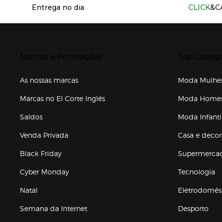
Entrega no dia
CLICK
&C
Presiona Enter para expandir
Presiona Ente
Marcas e Promoções
Top Catego
As nossas marcas
Moda Mulhe
Marcas no El Corte Inglés
Moda Hom
Saldos
Moda Infanti
Venda Privada
Casa e deco
Black Friday
Supermerca
Cyber Monday
Tecnologia
Natal
Eletrodomés
Semana da Internet
Desporto
Enlaces de marcas e promoções