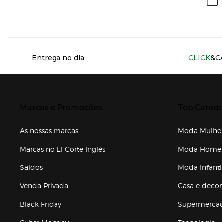
Información del sitio web y servicios
Entrega no dia
CLICK
&C
Presiona Enter para expandir
Presiona Ente
Marcas e Promoções
Top Catego
As nossas marcas
Moda Mulhe
Marcas no El Corte Inglés
Moda Hom
Saldos
Moda Infanti
Venda Privada
Casa e deco
Black Friday
Supermerca
Cyber Monday
Tecnologia