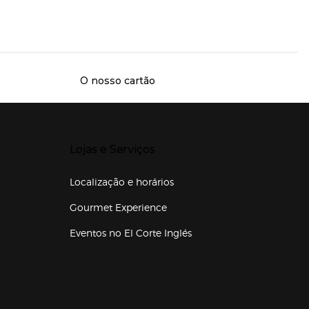
O nosso cartão
Presiona Enter para expandir
Lojas e Serviços
Localização e horários
Gourmet Experience
Eventos no El Corte Inglés
Enlaces de lojas e serviços