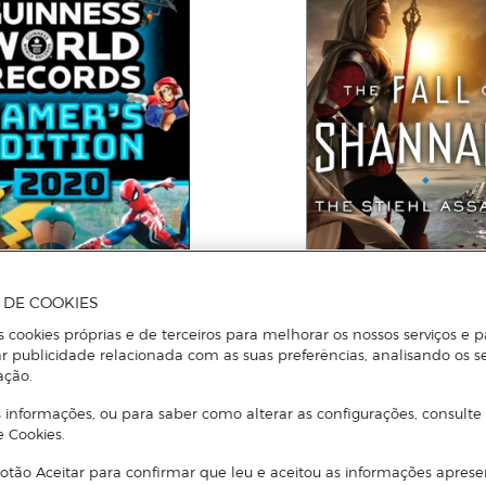
A DE COOKIES
s cookies próprias e de terceiros para melhorar os nossos serviços e p
r publicidade relacionada com as suas preferências, analisando os s
RES
TERRY BROOKS
ação.
 records: gamer edition
Stiehl assassin, the
 informações, ou para saber como alterar as configurações, consulte
e Cookies.
Adicionar
Adicionar
otão Aceitar para confirmar que leu e aceitou as informações aprese