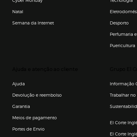
Natal
Eletrodomés
Semana da Internet
Desporto
Enlaces de marcas e promoções
Perfumaria e
Puericultura
Enlaces de to
Presiona Enter para expandir
Presiona Ente
Ajuda e atenção ao cliente
Grupo El C
Enlaces de gr
Ajuda
Informação C
Devolução e reembolso
Trabalhar no 
Garantia
Sustentabili
(abre en nuev
Meios de pagamento
El Corte Ingl
Portes de Envio
El Corte Ing