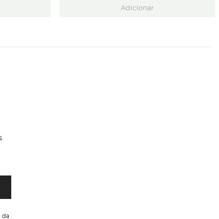
Adicionar
s
da