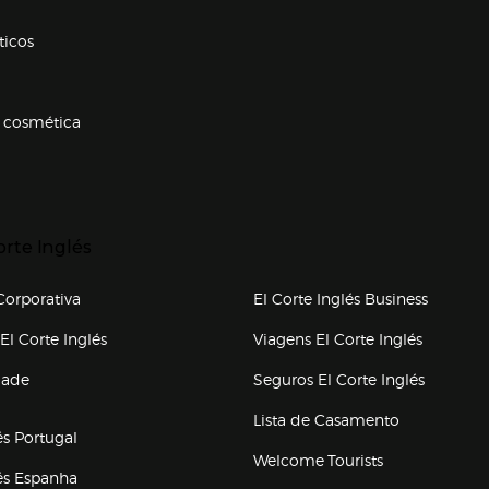
ticos
 cosmética
p categorias
r para expandir
orte Inglés
upo el corte inglés
orporativa
El Corte Inglés Business
(abre en nueva ventana)
(abre en
El Corte Inglés
Viagens El Corte Inglés
(abre en
dade
Seguros El Corte Inglés
a ventana)
Lista de Casamento
és Portugal
Welcome Tourists
(abre en nueva ventana)
lés Espanha