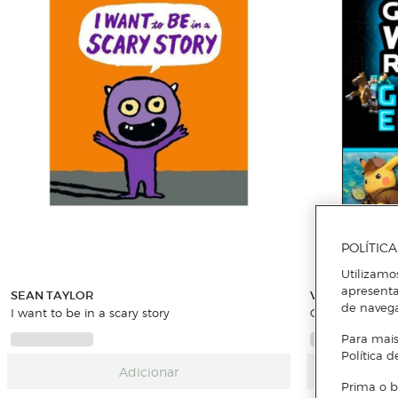
POLÍTIC
Utilizamo
apresenta
SEAN TAYLOR
VARIOS AUTO
de naveg
I want to be in a scary story
Guinness world
Para mais
Política d
Adicionar
Prima o b