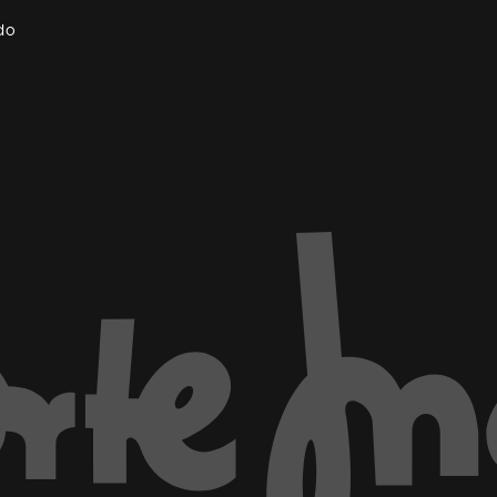
do
ventana)
Marca El Corte Inglés