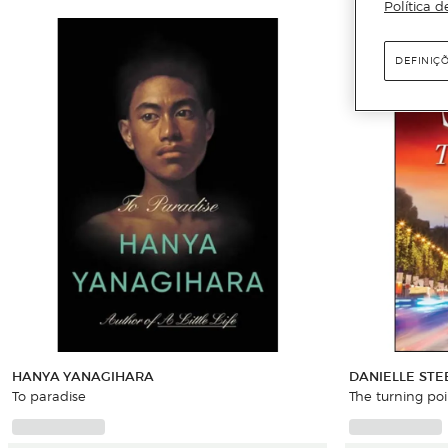
Política d
DEFINIÇ
HANYA YANAGIHARA
DANIELLE STE
To paradise
The turning poi