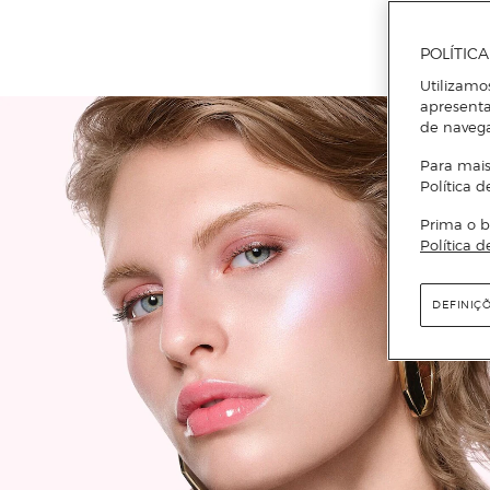
POLÍTIC
Utilizamo
apresenta
de naveg
Para mais
Política d
Prima o b
Política d
DEFINIÇ