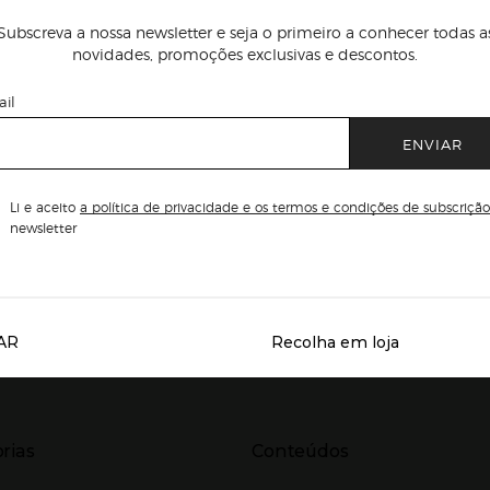
Subscreva a nossa newsletter e seja o primeiro a conhecer todas a
novidades, promoções exclusivas e descontos.
il
ENVIAR
Li e aceito
a política de privacidade e os termos e condições de subscrição
newsletter
AR
Recolha em loja
Servicios destacados
r para expandir
Presiona Enter para expandir
rias
Conteúdos