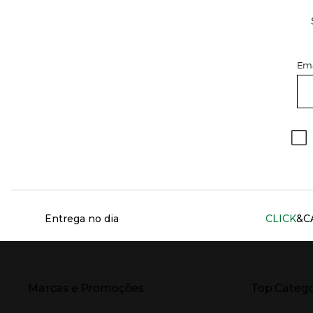
Ema
Información del sitio web y servicios
Entrega no dia
CLICK
&C
Presiona Enter para expandir
Presiona Ente
Marcas e Promoções
Top Catego