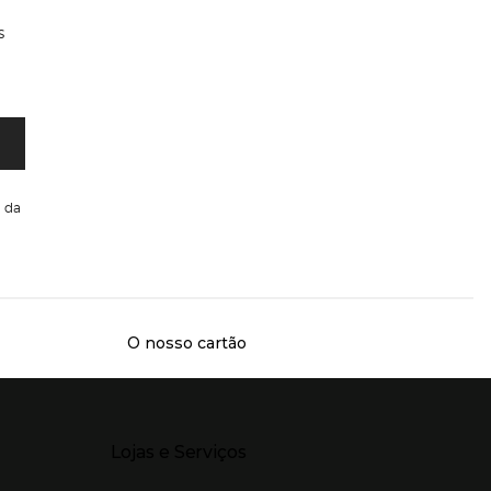
s
da
O nosso cartão
Presiona Enter para expandir
Lojas e Serviços