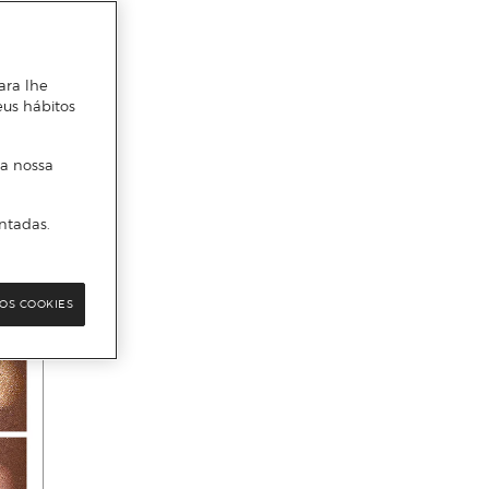
ara lhe
eus hábitos
 a nossa
ntadas.
OS COOKIES