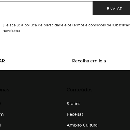
ENVIAR
Li e aceito
a política de privacidade e os termos e condições de subscrição
newsletter
AR
Recolha em loja
Servicios destacados
r para expandir
Presiona Enter para expandir
rias
Conteúdos
r
Stories
em
Receitas
l
Âmbito Cultural