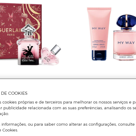
Giorgio Armani
Coffret de Primavera My Way E
A DE COOKIES
s cookies próprias e de terceiros para melhorar os nossos serviços e p
r publicidade relacionada com as suas preferências, analisando os s
Robe Noire
ação.
 informações, ou para saber como alterar as configurações, consulte
Adicionar
Adicionar
e Cookies.