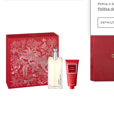
Prima o b
Política d
DEFINIÇ