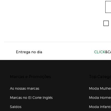
Información del sitio web y servicios
Entrega no dia
CLICK
&C
Presiona Enter para expandir
Presiona Ente
Marcas e Promoções
Top Catego
As nossas marcas
Moda Mulhe
Marcas no El Corte Inglés
Moda Hom
Saldos
Moda Infanti