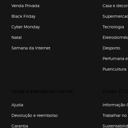
Venda Privada
Casa e deco
Black Friday
Supermerca
Cyber Monday
Tecnologia
Natal
Eletrodomés
Semana da Internet
Desporto
Enlaces de marcas e promoções
Perfumaria e
Puericultura
Enlaces de to
Presiona Enter para expandir
Presiona Ente
Ajuda e atenção ao cliente
Grupo El C
Enlaces de gr
Ajuda
Informação C
Devolução e reembolso
Trabalhar no 
Garantia
Sustentabili