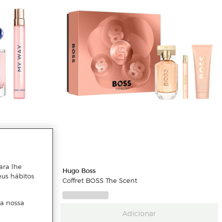
au de Parfum
ara lhe
Hugo Boss
eus hábitos
Coffret BOSS The Scent
 a nossa
Adicionar