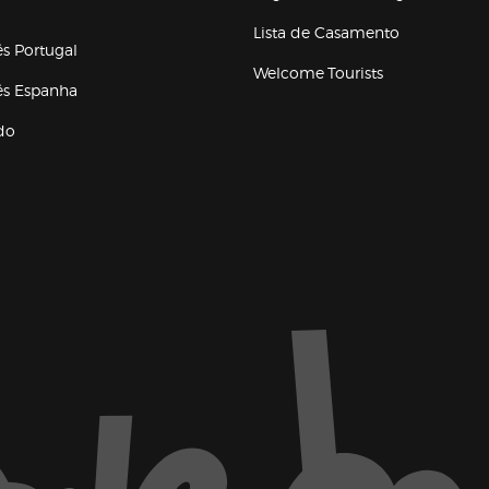
a ventana)
Lista de Casamento
és Portugal
Welcome Tourists
(abre en nueva ventana)
lés Espanha
do
ventana)
Marca El Corte Inglés