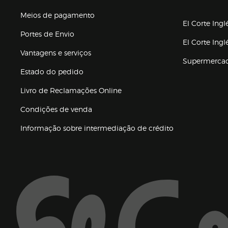
(abre en nuev
Meios de pagamento
El Corte Ingl
Portes de Envio
El Corte Ing
Vantagens e serviços
Supermerca
Estado do pedido
Livro de Reclamações Online
Condições de venda
(abre en nueva 
Informação sobre intermediação de crédito
Enlaces de ajuda e atenção ao cliente