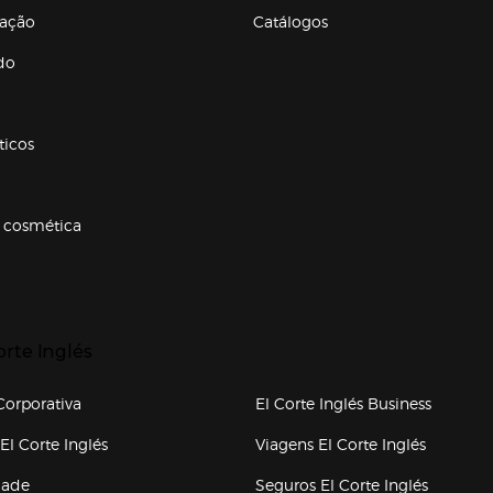
ração
Catálogos
Enlaces de conteúdos
do
ticos
 cosmética
p categorias
r para expandir
orte Inglés
upo el corte inglés
orporativa
El Corte Inglés Business
(abre en nueva ventana)
(abre en
El Corte Inglés
Viagens El Corte Inglés
(abre en
dade
Seguros El Corte Inglés