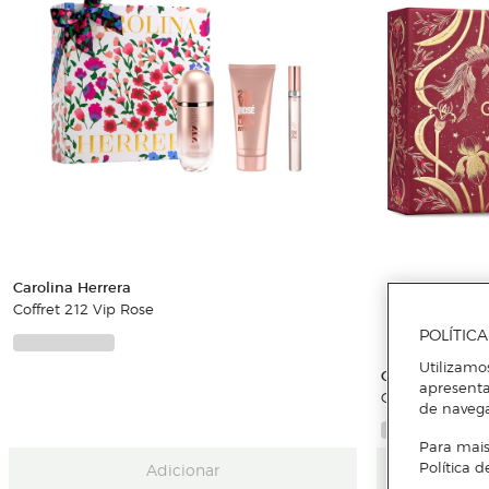
Carolina Herrera
Coffret 212 Vip Rose
POLÍTIC
Utilizamo
Guerlain
apresenta
Coffret Petite 
de naveg
Para mais
Adicionar
Política d