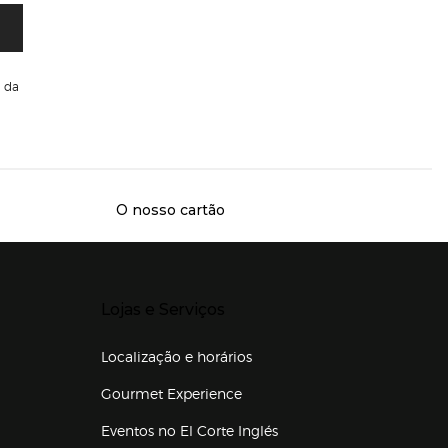
da
O nosso cartão
Presiona Enter para expandir
Lojas e Serviços
Localização e horários
Gourmet Experience
Eventos no El Corte Inglés