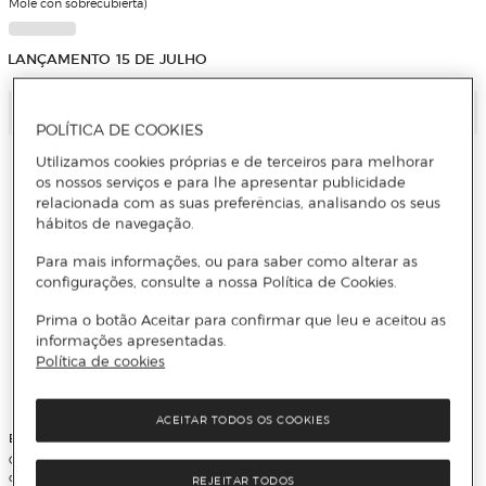
Mole con sobrecubierta)
LANÇAMENTO 15 DE JULHO
Adicionar
Adicionar
POLÍTICA DE COOKIES
Utilizamos cookies próprias e de terceiros para melhorar
os nossos serviços e para lhe apresentar publicidade
relacionada com as suas preferências, analisando os seus
hábitos de navegação.
Para mais informações, ou para saber como alterar as
configurações, consulte a nossa Política de Cookies.
Prima o botão Aceitar para confirmar que leu e aceitou as
informações apresentadas.
Política de cookies
ACEITAR TODOS OS COOKIES
EIICHIRO ODA
VARIOS AUTORES
ONE PIECE Nº 14 (3 EN 1) (Capa Mole
CREEPY Nº 24/29 (Capa Dura)
con Lapelas)
REJEITAR TODOS