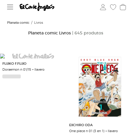
Planeta comic
Livros
Planeta comic Livros
| 645 produtos
FUJIKO F.FUJIO
Doraemon n 01/15 + llavero
EIICHIRO ODA
One piece n 01 (3 en 1) + llavero