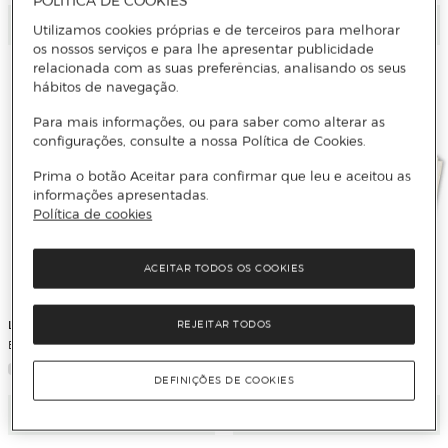
POLÍTICA DE COOKIES
Adicionar
Adicionar
Utilizamos cookies próprias e de terceiros para melhorar
os nossos serviços e para lhe apresentar publicidade
relacionada com as suas preferências, analisando os seus
hábitos de navegação.
Para mais informações, ou para saber como alterar as
configurações, consulte a nossa Política de Cookies.
Prima o botão Aceitar para confirmar que leu e aceitou as
informações apresentadas.
Política de cookies
ACEITAR TODOS OS COOKIES
LAUREN PALPHREYMAN
MARÍA ORUÑA
REJEITAR TODOS
El principe de la noche (el rey de los l
Pack.Albatros negro, el
DEFINIÇÕES DE COOKIES
Adicionar
Adicionar