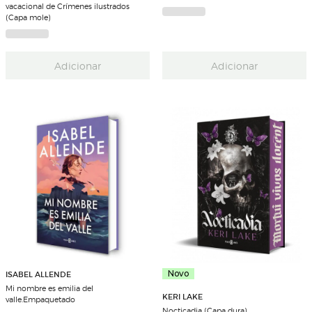
vacacional de Crímenes ilustrados
(Capa mole)
Adicionar
Adicionar
ISABEL ALLENDE
Novo
Mi nombre es emilia del
KERI LAKE
valle.Empaquetado
Nocticadia (Capa dura)