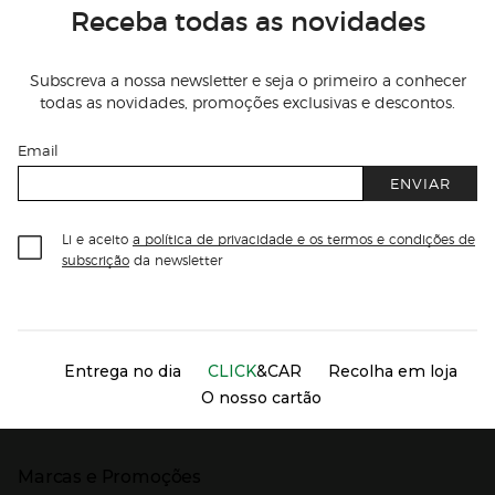
Receba todas as novidades
Subscreva a nossa newsletter e seja o primeiro a conhecer
todas as novidades, promoções exclusivas e descontos.
Email
ENVIAR
Li e aceito
a política de privacidade e os termos e condições de
subscrição
da newsletter
Información del sitio web y servicios
Servicios destacados
Entrega no dia
CLICK
&CAR
Recolha em loja
O nosso cartão
Marcas e Promoções