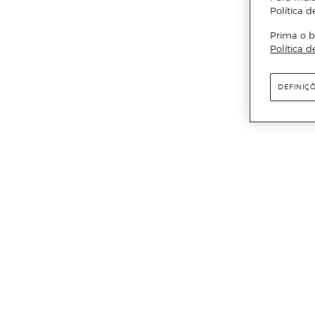
Política d
Prima o b
Política d
DEFINIÇ