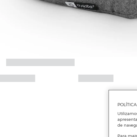
POLÍTIC
Utilizamo
apresenta
de naveg
Para mais