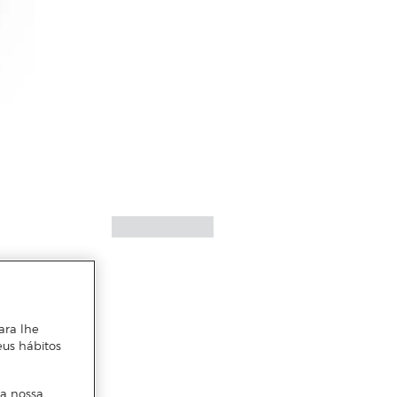
ara lhe
eus hábitos
 a nossa