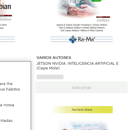
VARIOS AUTORES
IDOR CON
JETSON NVIDIA. INTELIGENCIA ARTIFICIAL E
(Capa Mole)
ara lhe
Adicionar
eus hábitos
 a nossa
ntadas.