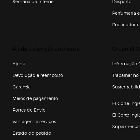
Semana da Internet
Desporto
Enlaces de marcas e promoções
Perfumaria e
Puericultura
Enlaces de to
Presiona Enter para expandir
Presiona Ente
Ajuda e atenção ao cliente
Grupo El C
Enlaces de gr
Ajuda
Informação C
Devolução e reembolso
Trabalhar no 
Garantia
Sustentabili
(abre en nuev
Meios de pagamento
El Corte Ingl
Portes de Envio
El Corte Ing
Vantagens e serviços
Supermerca
Estado do pedido