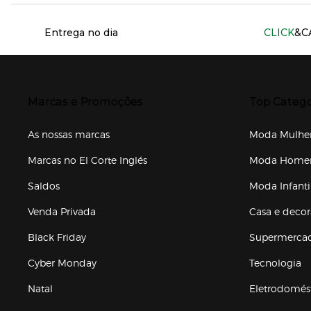
Información del sitio web y servicios
Entrega no dia
CLICK
&C
Presiona Enter para expandir
Presiona Ente
Marcas e Promoções
Top Catego
As nossas marcas
Moda Mulhe
Marcas no El Corte Inglés
Moda Hom
Saldos
Moda Infanti
Venda Privada
Casa e deco
Black Friday
Supermerca
Cyber Monday
Tecnologia
Natal
Eletrodomés