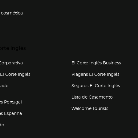
 cosmética
p categorias
r para expandir
orte Inglés
upo el corte inglés
orporativa
El Corte Inglés Business
(abre en nueva ventana)
(abre en
El Corte Inglés
Viagens El Corte Inglés
(abre en
dade
Seguros El Corte Inglés
a ventana)
Lista de Casamento
és Portugal
Welcome Tourists
(abre en nueva ventana)
lés Espanha
do