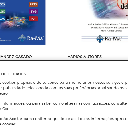
RNÁNDEZ CASADO
VARIOS AUTORES
gital. Curso práctico
IMPLEMENTACIÓN DE UN SERV
LINUX (Capa Mole)
A DE COOKIES
s cookies próprias e de terceiros para melhorar os nossos serviços e p
Adicionar
Adicionar
r publicidade relacionada com as suas preferências, analisando os s
ação.
 informações, ou para saber como alterar as configurações, consulte
e Cookies.
otão Aceitar para confirmar que leu e aceitou as informações aprese
e cookies