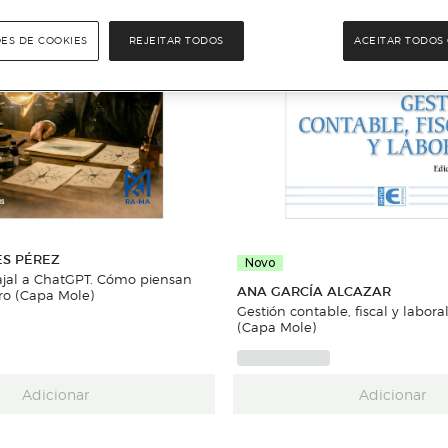
ÕES DE COOKIES
REJEITAR TODOS
ACEITAR TODOS 
ES PÉREZ
Novo
jal a ChatGPT. Cómo piensan
ANA GARCÍA ALCAZAR
bro (Capa Mole)
Gestión contable, fiscal y labora
(Capa Mole)
Adicionar
Adicionar