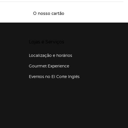
O nosso cartão
Presiona Enter para expandir
Lojas e Serviços
Localização e horários
Gourmet Experience
Eventos no El Corte Inglés
Enlaces de lojas e serviços