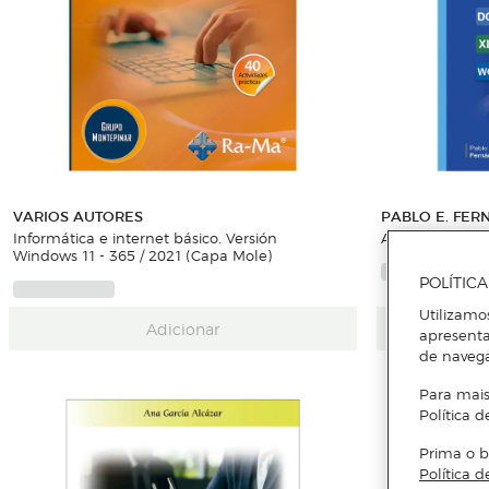
VARIOS AUTORES
PABLO E. FE
Informática e internet básico. Versión
Accesibilidad di
Windows 11 - 365 / 2021 (Capa Mole)
POLÍTIC
Utilizamo
Adicionar
apresenta
de naveg
Para mais
Política d
Prima o b
Política d