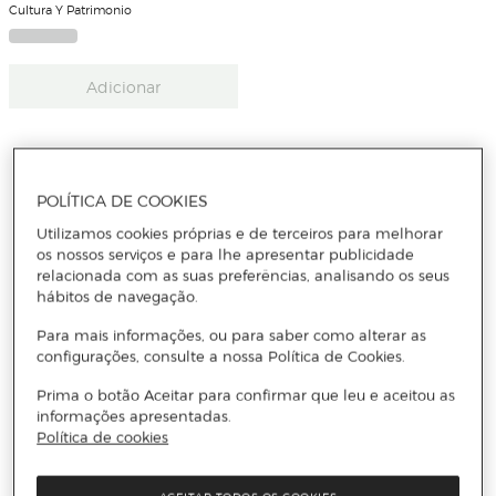
Cultura Y Patrimonio
Adicionar
POLÍTICA DE COOKIES
Receba todas as novidades
Utilizamos cookies próprias e de terceiros para melhorar
os nossos serviços e para lhe apresentar publicidade
relacionada com as suas preferências, analisando os seus
Subscreva a nossa newsletter e seja o primeiro a conhecer
hábitos de navegação.
todas as novidades, promoções exclusivas e descontos.
Para mais informações, ou para saber como alterar as
configurações, consulte a nossa Política de Cookies.
Email
Prima o botão Aceitar para confirmar que leu e aceitou as
ENVIAR
informações apresentadas.
Política de cookies
Li e aceito
a política de privacidade e os termos e condições de
subscrição
da newsletter