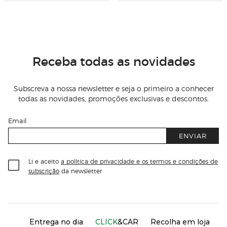
Receba todas as novidades
Subscreva a nossa newsletter e seja o primeiro a conhecer
todas as novidades, promoções exclusivas e descontos.
Email
ENVIAR
Li e aceito
a política de privacidade e os termos e condições de
subscrição
da newsletter
Información del sitio web y servicios
Servicios destacados
Entrega no dia
CLICK
&CAR
Recolha em loja