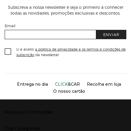
Subscreva a nossa newsletter e seja o primeiro a conhecer
todas as novidades, promoções exclusivas e descontos.
Email
ENVIAR
Li e aceito
a política de privacidade e os termos e condições de
subscrição
da newsletter
Información del sitio web y servicios
Servicios destacados
Entrega no dia
CLICK
&CAR
Recolha em loja
O nosso cartão
Marcas e Promoções
Presiona Enter para expandir
As nossas marcas
Top Categorias
Marcas no El Corte Inglés